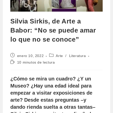
Silvia Sirkis, de Arte a
Babor: “No se puede amar
lo que no se conoce”
Publicación
Categoría
enero 10, 2022
Arte
/
Literatura
de
de
Tiempo
10 minutos de lectura
la
la
de
entrada:
entrada:
lectura:
¿Cómo se mira un cuadro? ¿Y un
Museo? ¿Hay una edad ideal para
empezar a visitar exposiciones de
arte? Desde estas preguntas –y
dando rienda suelta a otras tantas–