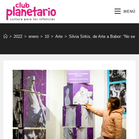
Ir
al
MENÚ
contenido
>
2022
>
enero
>
10
>
Arte
>
Silvia Sirkis, de Arte a Babor: “No se