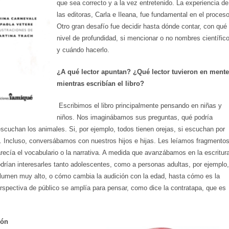
que sea correcto y a la vez entretenido. La experiencia de
las editoras, Carla e Ileana, fue fundamental en el proceso
Otro gran desafío fue decidir hasta dónde contar, con qué
nivel de profundidad, si mencionar o no nombres científic
y cuándo hacerlo.
¿A qué lector apuntan? ¿Qué lector tuvieron en mente
mientras escribían el libro?
Escribimos el libro principalmente pensando en niñas y
niños. Nos imaginábamos sus preguntas, qué podría
cuchan los animales. Si, por ejemplo, todos tienen orejas, si escuchan por
as. Incluso, conversábamos con nuestros hijos e hijas. Les leíamos fragmento
arecía el vocabulario o la narrativa. A medida que avanzábamos en la escritur
drían interesarles tanto adolescentes, como a personas adultas, por ejemplo,
lumen muy alto, o cómo cambia la audición con la edad, hasta cómo es la
rspectiva de público se amplía para pensar, como dice la contratapa, que es
ión