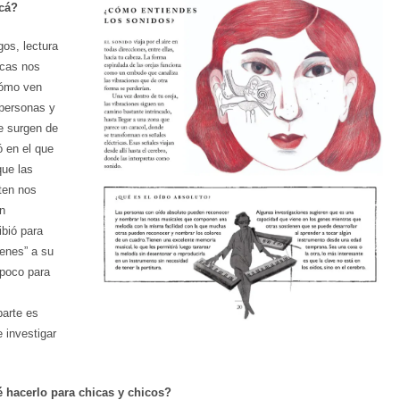
acá?
os, lectura
icas nos
cómo ven
 personas y
e surgen de
ó en el que
ue las
ten nos
an
bió para
ienes” a su
 poco para
parte es
 investigar
 hacerlo para chicas y chicos?