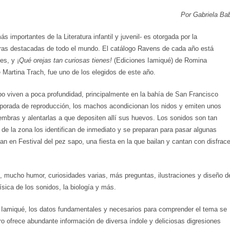
Por Gabriela Ba
s importantes de la Literatura infantil y juvenil- es otorgada por la
bras destacadas de todo el mundo. El catálogo Ravens de cada año está
es, y ¡
Qué orejas tan curiosas tienes!
(Ediciones Iamiqué) de Romina
 Martina Trach, fue uno de los elegidos de este año.
apo viven a poca profundidad, principalmente en la bahía de San Francisco
porada de reproducción, los machos acondicionan los nidos y emiten unos
embras y alentarlas a que depositen allí sus huevos. Los sonidos son tan
de la zona los identifican de inmediato y se preparan para pasar algunas
zan en Festival del pez sapo, una fiesta en la que bailan y cantan con disfrac
, mucho humor, curiosidades varias, más preguntas, ilustraciones y diseño d
física de los sonidos, la biología y más.
 de Iamiqué, los datos fundamentales y necesarios para comprender el tema se
ro ofrece abundante información de diversa índole y deliciosas digresiones