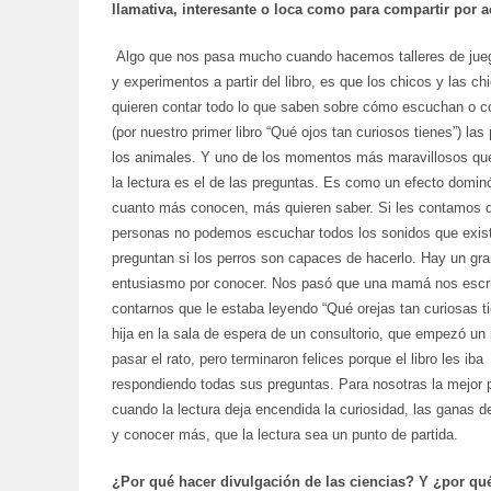
llamativa, interesante o loca como para compartir por 
Algo que nos pasa mucho cuando hacemos talleres de jueg
y experimentos a partir del libro, es que los chicos y las ch
quieren contar todo lo que saben sobre cómo escuchan o 
(por nuestro primer libro “Qué ojos tan curiosos tienes”) las
los animales. Y uno de los momentos más maravillosos qu
la lectura es el de las preguntas. Es como un efecto domin
cuanto más conocen, más quieren saber. Si les contamos q
personas no podemos escuchar todos los sonidos que exis
preguntan si los perros son capaces de hacerlo. Hay un gr
entusiasmo por conocer. Nos pasó que una mamá nos escri
contarnos que le estaba leyendo “Qué orejas tan curiosas t
hija en la sala de espera de un consultorio, que empezó un
pasar el rato, pero terminaron felices porque el libro les iba
respondiendo todas sus preguntas. Para nosotras la mejor 
cuando la lectura deja encendida la curiosidad, las ganas de
y conocer más, que la lectura sea un punto de partida.
¿Por qué hacer divulgación de las ciencias? Y ¿por qué