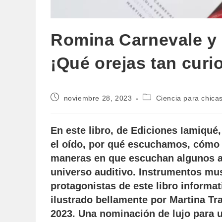
Romina Carnevale y 
¡Qué orejas tan curi
Publicación
Categoría
noviembre 28, 2023
Ciencia para chicas
de
de
la
la
entrada:
entrada:
En este libro, de Ediciones Iamiqué
el oído, por qué escuchamos, cómo v
maneras en que escuchan algunos a
universo auditivo. Instrumentos mu
protagonistas de este libro informa
ilustrado bellamente por Martina Tra
2023. Una nominación de lujo para 