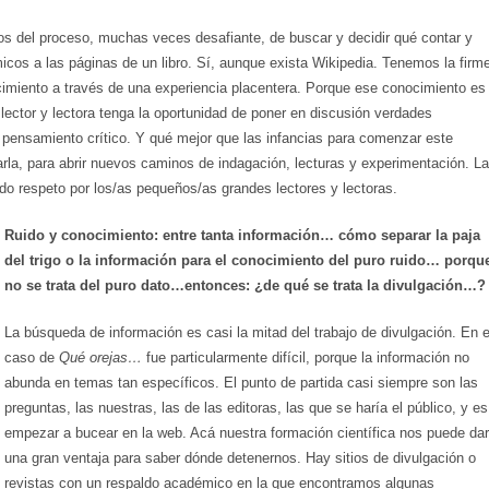
os del proceso, muchas veces desafiante, de buscar y decidir qué contar y
icos a las páginas de un libro. Sí, aunque exista Wikipedia. Tenemos la firm
ocimiento a través de una experiencia placentera. Porque ese conocimiento es
lector y lectora tenga la oportunidad de poner en discusión verdades
n pensamiento crítico. Y qué mejor que las infancias para comenzar este
varla, para abrir nuevos caminos de indagación, lecturas y experimentación. La
ndo respeto por los/as pequeños/as grandes lectores y lectoras.
Ruido y conocimiento: entre tanta información… cómo separar la paja
del trigo o la información para el conocimiento del puro ruido… porqu
no se trata del puro dato…entonces: ¿de qué se trata la divulgación…?
La búsqueda de información es casi la mitad del trabajo de divulgación. En e
caso de
Qué orejas…
fue particularmente difícil, porque la información no
abunda en temas tan específicos. El punto de partida casi siempre son las
preguntas, las nuestras, las de las editoras, las que se haría el público, y es
empezar a bucear en la web. Acá nuestra formación científica nos puede dar
una gran ventaja para saber dónde detenernos. Hay sitios de divulgación o
revistas con un respaldo académico en la que encontramos algunas