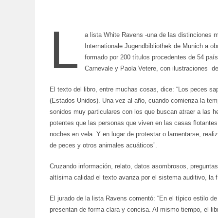
L
a lista White Ravens -una de las distinciones má
Internationale Jugendbibliothek de Munich a o
formado por 200 títulos procedentes de 54 país
Carnevale y Paola Vetere, con ilustraciones de
El texto del libro, entre muchas cosas, dice: “Los peces s
(Estados Unidos). Una vez al año, cuando comienza la tem
sonidos muy particulares con los que buscan atraer a las h
potentes que las personas que viven en las casas flotantes 
noches en vela. Y en lugar de protestar o lamentarse, reali
de peces y otros animales acuáticos”.
Cruzando información, relato, datos asombrosos, preguntas
altísima calidad el texto avanza por el sistema auditivo, la 
El jurado de la lista Ravens comentó: “En el típico estilo
presentan de forma clara y concisa. Al mismo tiempo, el lib