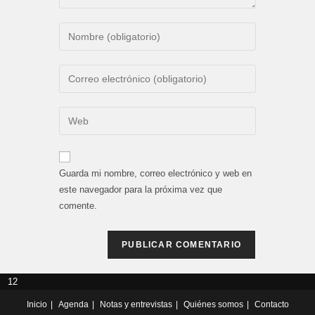
Introduce
tu
nombre
Introduce
o
tu
nombre
dirección
Introduce
de
de
la
usuario
correo
URL
para
electrónico
de
comentar
Guarda mi nombre, correo electrónico y web en
para
tu
este navegador para la próxima vez que
comentar
web
comente.
(opcional)
12
Inicio
Agenda
Notas y entrevistas
Quiénes somos
Contacto