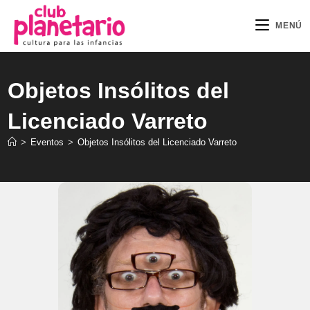
Ir
al
MENÚ
contenido
Objetos Insólitos del
Licenciado Varreto
>
Eventos
>
Objetos Insólitos del Licenciado Varreto