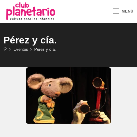
Ir
al
MENÚ
contenido
Pérez y cía.
>
Eventos
>
Pérez y cía.