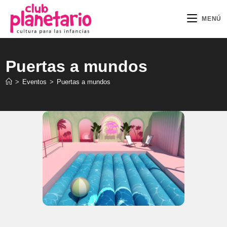
Ir
al
MENÚ
contenido
Puertas a mundos
>
Eventos
>
Puertas a mundos