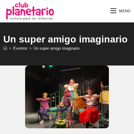
Ir
al
MENÚ
contenido
Un super amigo imaginario
>
Eventos
>
Un super amigo imaginario