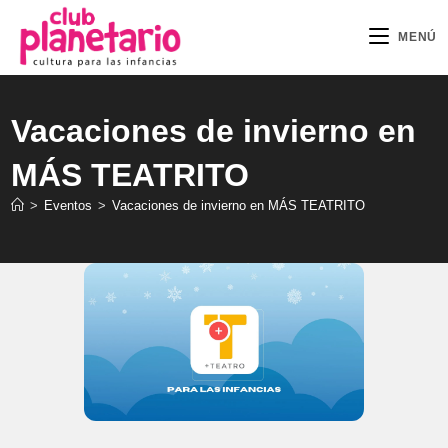
Ir
al
MENÚ
contenido
Vacaciones de invierno en
MÁS TEATRITO
>
Eventos
>
Vacaciones de invierno en MÁS TEATRITO