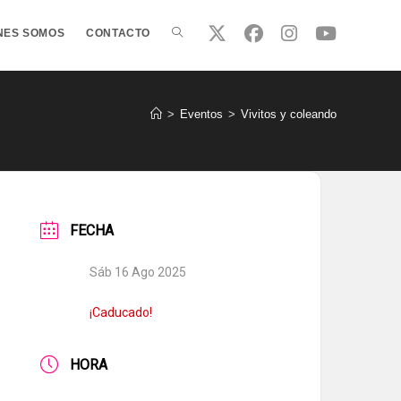
ALTERNAR
NES SOMOS
CONTACTO
BÚSQUEDA
>
Eventos
>
Vivitos y coleando
DE
FECHA
LA
Sáb 16 Ago 2025
WEB
¡Caducado!
HORA