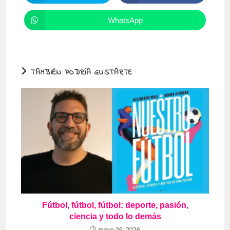
abre
abre
en
en
una
una
WhatsApp
Se
nueva
nueva
abre
ventana
ventana
en
una
nueva
ventana
TAMBIÉN PODRÍA GUSTARTE
Fútbol, fútbol, fútbol: deporte, pasión,
ciencia y todo lo demás