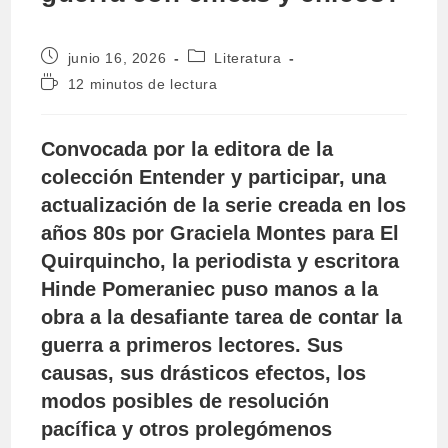
Publicación
Categoría
junio 16, 2026
Literatura
de
de
Tiempo
12 minutos de lectura
la
la
de
entrada:
entrada:
lectura:
Convocada por la editora de la
colección Entender y participar, una
actualización de la serie creada en los
años 80s por Graciela Montes para El
Quirquincho, la periodista y escritora
Hinde Pomeraniec puso manos a la
obra a la desafiante tarea de contar la
guerra a primeros lectores. Sus
causas, sus drásticos efectos, los
modos posibles de resolución
pacífica y otros prolegómenos