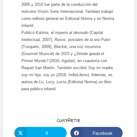
2005 y 2010 fue parte de la conducción del
noticiero Visión Siete Internacional.
También trabajó
como editora general en Editorial Norma y en Norma
Infantil.
Publicó
Katrina, el imperio al desnudo
(Capital
Intelectual, 2007);
Rusos, postales de la era Putin
(Tusquets, 2009),
Blackie, una voz insumisa
(Gourmet Musical) de 2023 y
¿Dónde queda el
Primer Mundo?
(2016, Aguilar), en coautoría con
Raquel San Martín. También escribió
Soy mi madre,
soy mi hija, soy yo
(2019, IndieLibros). Además, es
autora de
Lu, Lucy, Lucía
(Editorial Norma) un libro
para público infantil.
COMPARTIR
COMPARTIR
ESTE
CONTENIDO
X
Facebook
Se
Se