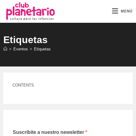
Ir
al
MENÚ
contenido
Etiquetas
>
Eventos
>
Etiquetas
CONTENTS
Suscribite a nuestro newsletter
*