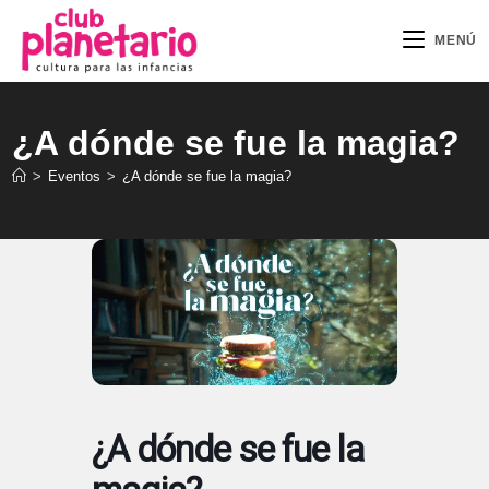
Ir
al
MENÚ
contenido
¿A dónde se fue la magia?
>
Eventos
>
¿A dónde se fue la magia?
¿A dónde se fue la