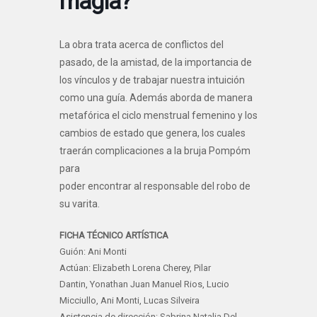
magia?
La obra trata acerca de conflictos del
pasado, de la amistad, de la importancia de
los vínculos y de trabajar nuestra intuición
como una guía. Además aborda de manera
metafórica el ciclo menstrual femenino y los
cambios de estado que genera, los cuales
traerán complicaciones a la bruja Pompóm
para
poder encontrar al responsable del robo de
su varita.
FICHA TÉCNICO ARTÍSTICA
Guión: Ani Monti
Actúan: Elizabeth Lorena Cherey, Pilar
Dantin, Yonathan Juan Manuel Rios, Lucio
Micciullo, Ani Monti, Lucas Silveira
Asistencia de dirección: Sabrina Natalia Del