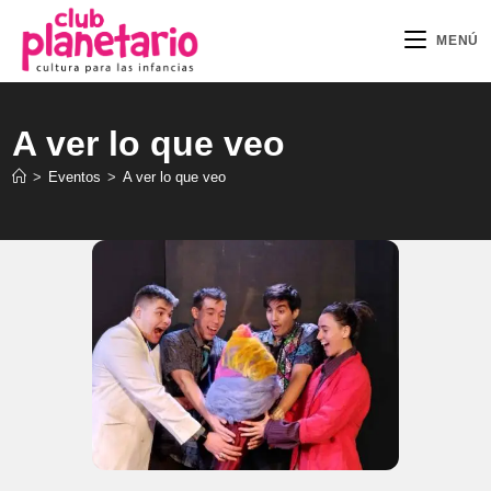
Ir
al
MENÚ
contenido
A ver lo que veo
>
Eventos
>
A ver lo que veo