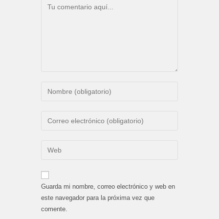
Comentario
Introduce
tu
nombre
Introduce
o
tu
nombre
dirección
Introduce
de
de
la
usuario
correo
URL
para
electrónico
de
comentar
Guarda mi nombre, correo electrónico y web en
para
tu
este navegador para la próxima vez que
comentar
web
comente.