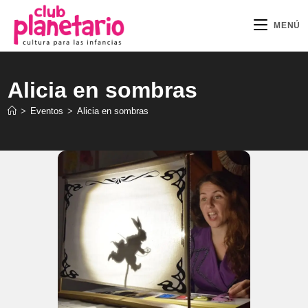
Ir
al
MENÚ
contenido
Alicia en sombras
>
Eventos
>
Alicia en sombras