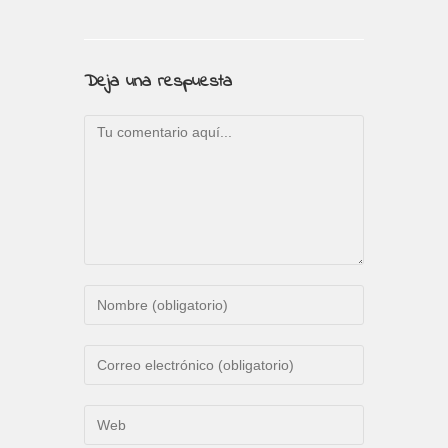
Deja una respuesta
Comentario
Introduce
tu
nombre
Introduce
o
tu
nombre
dirección
Introduce
de
de
la
usuario