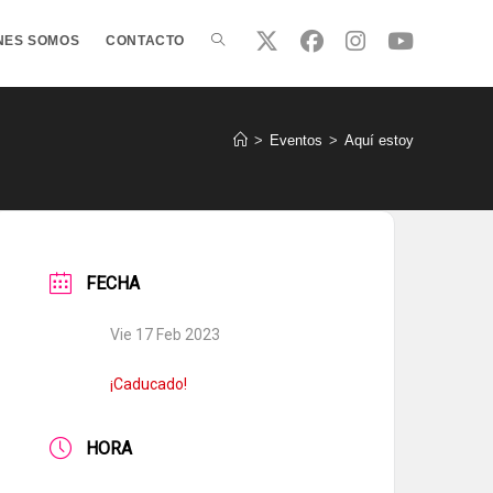
ALTERNAR
NES SOMOS
CONTACTO
BÚSQUEDA
>
Eventos
>
Aquí estoy
DE
FECHA
LA
Vie 17 Feb 2023
WEB
¡Caducado!
HORA