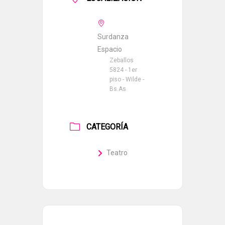
Surdanza
Espacio
Zeballos
5824 - 1er
piso - Wilde -
Bs.As
CATEGORÍA
Teatro