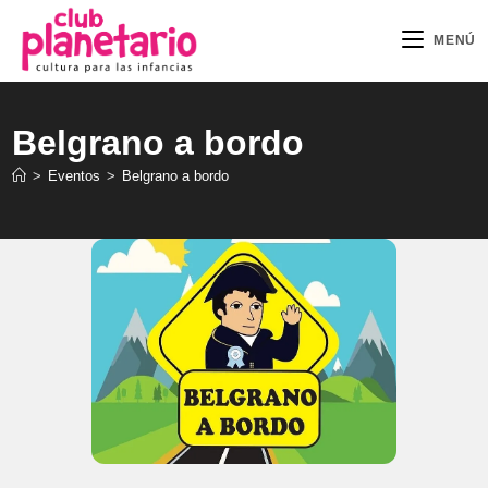
Ir
al
MENÚ
contenido
Belgrano a bordo
>
Eventos
>
Belgrano a bordo