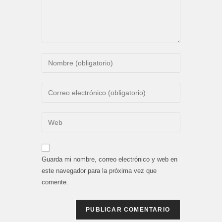
Introduce
tu
nombre
Introduce
o
tu
nombre
dirección
Introduce
de
de
la
usuario
correo
URL
para
electrónico
de
comentar
Guarda mi nombre, correo electrónico y web en
para
tu
este navegador para la próxima vez que
comentar
web
comente.
(opcional)