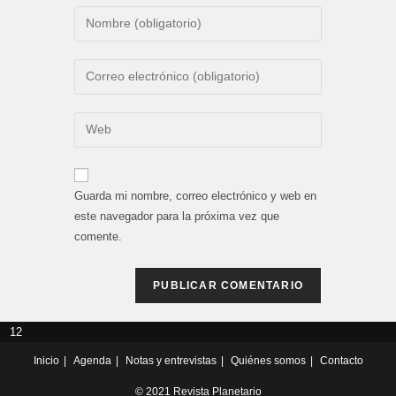
Introduce
tu
nombre
Introduce
o
tu
nombre
dirección
Introduce
de
de
la
usuario
correo
URL
para
electrónico
de
comentar
Guarda mi nombre, correo electrónico y web en
para
tu
este navegador para la próxima vez que
comentar
web
comente.
(opcional)
12
Inicio
Agenda
Notas y entrevistas
Quiénes somos
Contacto
© 2021 Revista Planetario