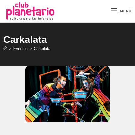
Ir
al
MENÚ
contenido
Carkalata
>
Eventos
>
Carkalata