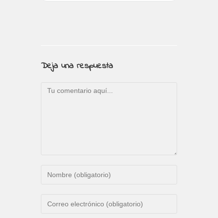
Deja una respuesta
Comentario
Introduce
tu
nombre
Introduce
o
tu