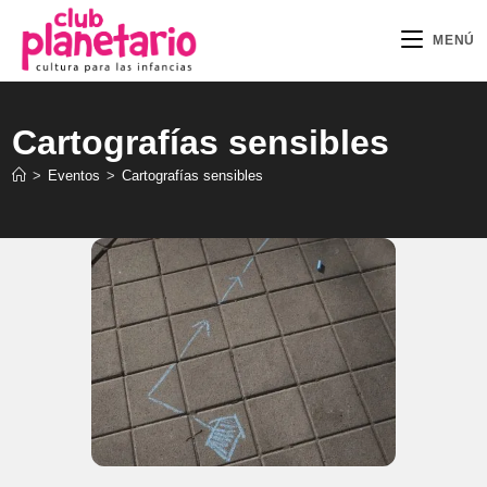
Ir
al
MENÚ
contenido
Cartografías sensibles
>
Eventos
>
Cartografías sensibles