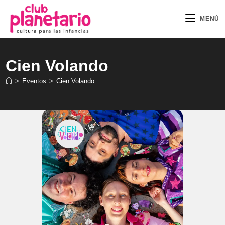
Ir
al
MENÚ
contenido
Cien Volando
>
Eventos
>
Cien Volando