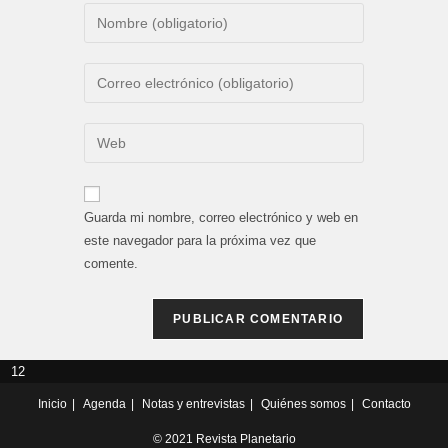
Introduce
tu
nombre
Introduce
o
tu
nombre
dirección
Introduce
de
de
la
usuario
correo
URL
para
electrónico
de
comentar
Guarda mi nombre, correo electrónico y web en
para
tu
este navegador para la próxima vez que
comentar
web
comente.
(opcional)
12
Inicio
Agenda
Notas y entrevistas
Quiénes somos
Contacto
© 2021 Revista Planetario