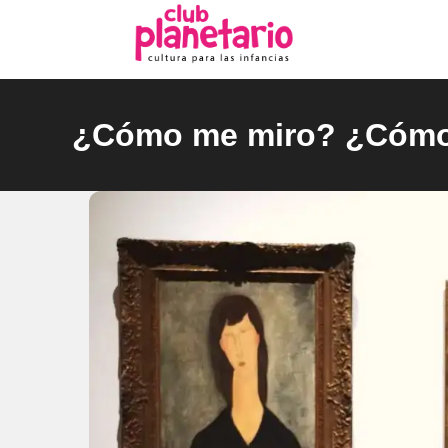
Ir
al
contenido
¿Cómo me miro? ¿Cómo