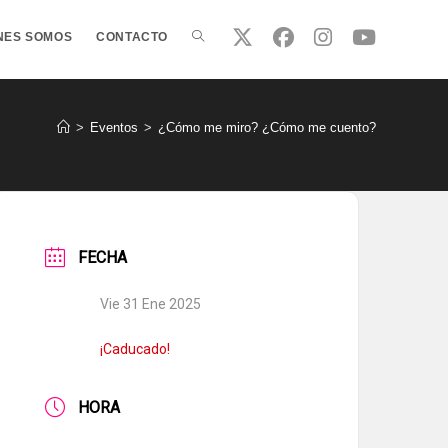
ALTERNAR
NES SOMOS
CONTACTO
BÚSQUEDA
>
Eventos
>
¿Cómo me miro? ¿Cómo me cuento?
DE
FECHA
LA
Vie 31 Ene 2025
WEB
¡Caducado!
HORA