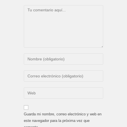
Comentario
Introduce
tu
nombre
Introduce
o
tu
nombre
dirección
Introduce
de
de
la
usuario
correo
URL
para
electrónico
de
comentar
Guarda mi nombre, correo electrónico y web en
para
tu
este navegador para la próxima vez que
comentar
web