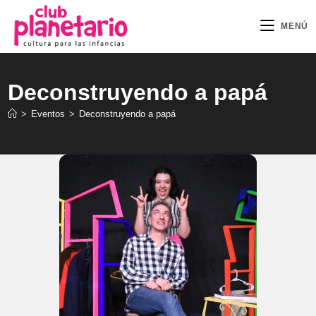
Ir
al
MENÚ
contenido
Deconstruyendo a papá
>
Eventos
>
Deconstruyendo a papá