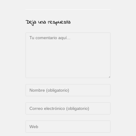
Deja una respuesta
Comentario
Introduce
tu
nombre
Introduce
o
tu
nombre
dirección
Introduce
de
de
la
usuario