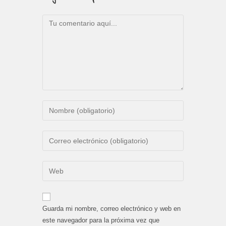
Comentario
Introduce
tu
nombre
Introduce
o
tu
nombre
dirección
Introduce
de
de
la
usuario
correo
URL
para
electrónico
de
comentar
Guarda mi nombre, correo electrónico y web en
para
tu
este navegador para la próxima vez que
comentar