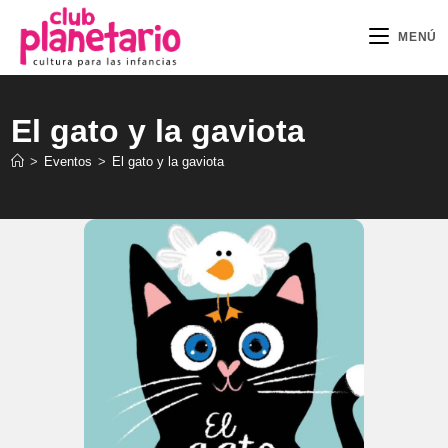
Ir
al
MENÚ
contenido
El gato y la gaviota
>
Eventos
>
El gato y la gaviota