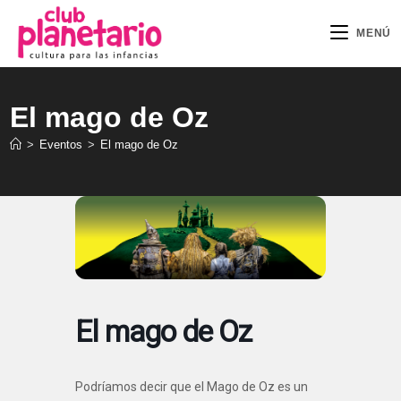
Ir
al
MENÚ
contenido
El mago de Oz
>
Eventos
>
El mago de Oz
El mago de Oz
Podríamos decir que el Mago de Oz es un