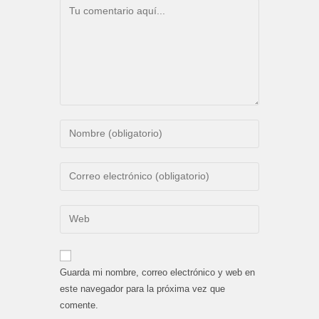
Comentario
Introduce
tu
nombre
Introduce
o
tu
nombre
dirección
Introduce
de
de
la
usuario
correo
URL
para
electrónico
de
comentar
Guarda mi nombre, correo electrónico y web en
para
tu
este navegador para la próxima vez que
comentar
web
comente.