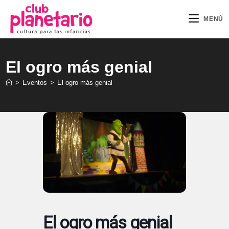
Ir
al
MENÚ
contenido
El ogro más genial
>
Eventos
>
El ogro más genial
El ogro más genial