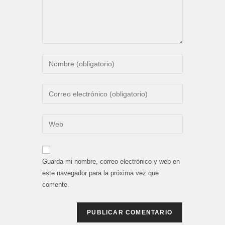
Introduce
tu
nombre
Introduce
o
tu
nombre
dirección
Introduce
de
de
la
usuario
correo
URL
para
electrónico
de
comentar
Guarda mi nombre, correo electrónico y web en
para
tu
este navegador para la próxima vez que
comentar
web
comente.
(opcional)