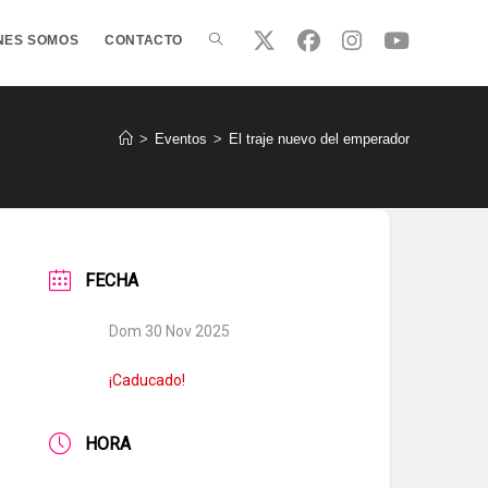
ALTERNAR
NES SOMOS
CONTACTO
BÚSQUEDA
>
Eventos
>
El traje nuevo del emperador
DE
FECHA
LA
Dom 30 Nov 2025
WEB
¡Caducado!
HORA