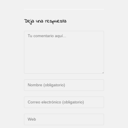
Deja una respuesta
Comentario
Introduce
tu
nombre
Introduce
o
tu
nombre
dirección
Introduce
de
de
la
usuario