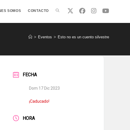
ALTERNAR
NES SOMOS
CONTACTO
BÚSQUEDA
>
Eventos
>
Esto no es un cuento silvestre
DE
FECHA
LA
Dom 17 Dic 2023
WEB
¡Caducado!
HORA