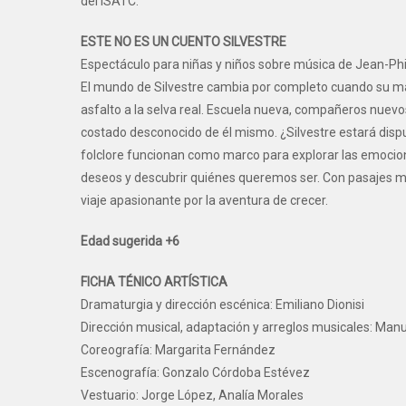
del ISATC.
ESTE NO ES UN CUENTO SILVESTRE
Espectáculo para niñas y niños sobre música de Jean-Ph
El mundo de Silvestre cambia por completo cuando su ma
asfalto a la selva real. Escuela nueva, compañeros nuevo
costado desconocido de él mismo. ¿Silvestre estará dispue
folclore funcionan como marco para explorar las emocione
deseos y descubrir quiénes queremos ser. Con pasajes m
viaje apasionante por la aventura de crecer.
Edad sugerida +6
FICHA TÉNICO ARTÍSTICA
Dramaturgia y dirección escénica: Emiliano Dionisi
Dirección musical, adaptación y arreglos musicales: Man
Coreografía: Margarita Fernández
Escenografía: Gonzalo Córdoba Estévez
Vestuario: Jorge López, Analía Morales