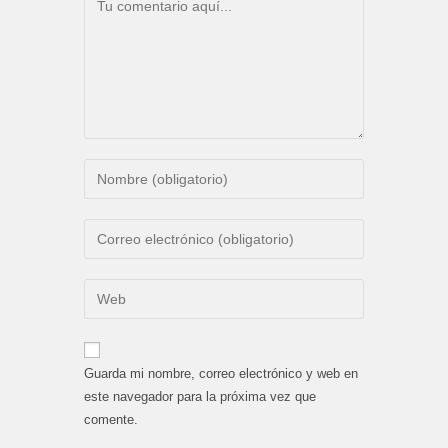
Comentario
Introduce
tu
nombre
Introduce
o
tu
nombre
dirección
Introduce
de
de
la
usuario
correo
URL
para
electrónico
de
comentar
Guarda mi nombre, correo electrónico y web en
para
tu
este navegador para la próxima vez que
comentar
web
comente.
(opcional)