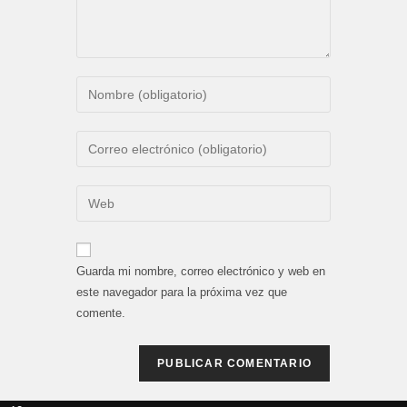
Introduce
tu
nombre
Introduce
o
tu
nombre
dirección
Introduce
de
de
la
usuario
correo
URL
para
electrónico
de
comentar
Guarda mi nombre, correo electrónico y web en
para
tu
este navegador para la próxima vez que
comentar
web
comente.
(opcional)