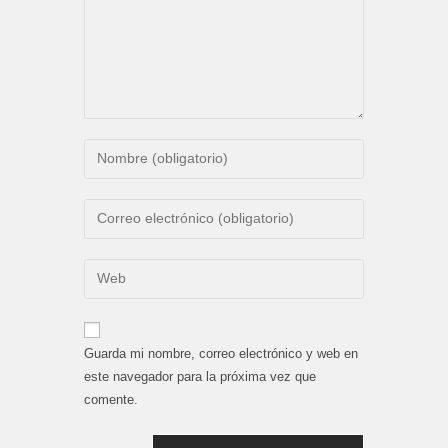
Introduce
tu
nombre
Introduce
o
tu
nombre
dirección
Introduce
de
de
la
usuario
correo
URL
para
electrónico
de
comentar
Guarda mi nombre, correo electrónico y web en
para
tu
este navegador para la próxima vez que
comentar
web
comente.
(opcional)