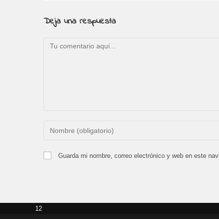
Deja una respuesta
Comentario
Introduce
tu
nombre
Guarda mi nombre, correo electrónico y web en este na
o
nombre
de
usuario
12
para