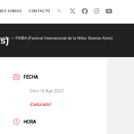
ALTERNAR
NES SOMOS
CONTACTO
BÚSQUEDA
s)
entos
>
FINBA (Festival Internacional de la Niñez Buenos Aires)
DE
FECHA
LA
Dom 14 Ago 2022
WEB
¡Caducado!
HORA