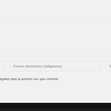
Introduce
Int
tu
la
dirección
UR
vegador para la próxima vez que comente.
de
de
correo
tu
electrónico
we
para
(op
comentar