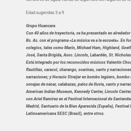
Edad sugeridas 3 a 9
Grupo Huancara
Con 40 años de trayectoria, se ha presentado en alrededor
Bs. As. con el programa «La música va a la escuela». En f
colegios, tales como Marín, Michael Ham, Highland, Goeth
José, Santa Brígida, Asoc. Lincoln, Labardén, St. Nichola
Está integrado por los reconocidos músicos Valentín Choc
flautillas, caracol, charango, ocarinas, canto y narracion
narraciones; y Horacio Straijer en bombo legüero, bombo 
sonajas de nácar, calabazas, palos de lluvia, canto y narr
American Indian Museum, Kennedy Center, Lincoln Center,
con Ariel Ramírez en el Festival lnternacional de Santander
Madrid, Santuario de la Bien Aparecida (España), Festival
Latinoamericana SESC (Brasil), entre otros.