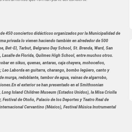
 de 450 conciertos didácticos organizados por la Municipalidad de
orma privada lo vienen haciendo también en alrededor de 500
e, Bet-El, Tarbut, Belgrano Day School, St. Brenda, Ward, San
s, Lasalle de Florida, Quilmes High School, entre muchos otros.
obar en sikus, quenas, antaras, caja chayera, mohoceños,
es; Leo Laborda en guitarra, charango, bombo legüero, canto y
de murga, redoblante, tambor de agua, vainas de algarrobo,
aciones.En el exterior se han presentado en el Smithsonian
 Long Island Children Museum (Estados Unidos), la Misa Criolla
, Festival de Otoño, Palacio de los Deportes y Teatro Real de
 lnternacional Cervantino (México), Festival Música Instrumental