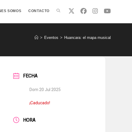
ALTERNAR
NES SOMOS
CONTACTO
BÚSQUEDA
>
Eventos
>
Huancara: el mapa musical
DE
FECHA
LA
Dom 20 Jul 2025
WEB
¡Caducado!
HORA