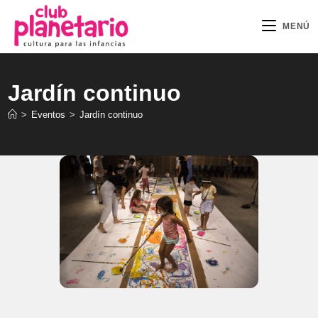
Ir
al
MENÚ
contenido
Jardín continuo
>
Eventos
>
Jardín continuo