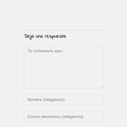
Deja una respuesta
Comentario
Introduce
tu
nombre
Introduce
o
tu
nombre