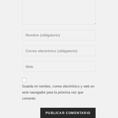
Introduce
tu
nombre
Introduce
o
tu
nombre
dirección
Introduce
de
de
la
usuario
correo
URL
para
electrónico
de
comentar
Guarda mi nombre, correo electrónico y web en
para
tu
este navegador para la próxima vez que
comentar
web
comente.
(opcional)