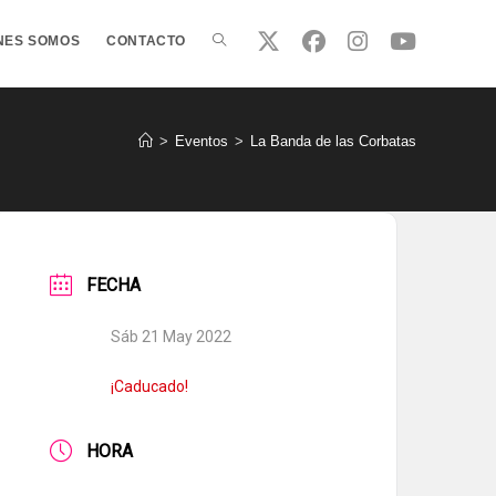
ALTERNAR
NES SOMOS
CONTACTO
BÚSQUEDA
>
Eventos
>
La Banda de las Corbatas
DE
FECHA
LA
Sáb 21 May 2022
WEB
¡Caducado!
HORA