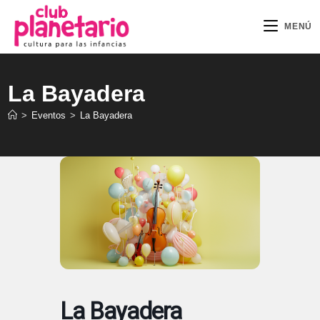
Ir
al
MENÚ
contenido
La Bayadera
>
Eventos
>
La Bayadera
La Bayadera