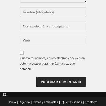
Introduce
tu
nombre
Introduce
o
tu
nombre
dirección
Introduce
de
de
la
usuario
correo
URL
para
electrónico
de
comentar
Guarda mi nombre, correo electrónico y web en
para
tu
este navegador para la próxima vez que
comentar
web
comente.
(opcional)
12
Inicio
Agenda
Notas y entrevistas
Quiénes somos
Contacto