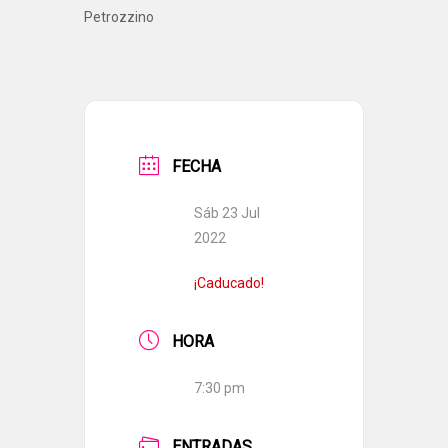
Petrozzino
FECHA
Sáb 23 Jul
2022
¡Caducado!
HORA
7:30 pm
ENTRADAS