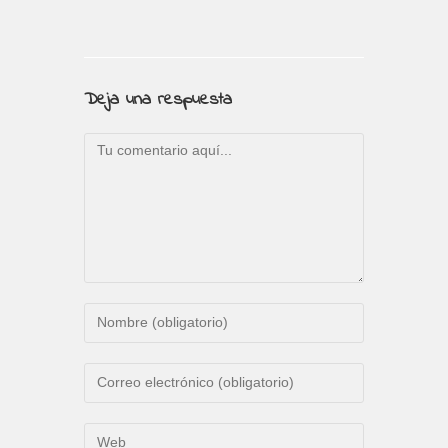
Deja una respuesta
Comentario
Introduce
tu
nombre
Introduce
o
tu
nombre
dirección
Introduce
de