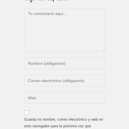
Comentario
Introduce
tu
nombre
Introduce
o
tu
nombre
dirección
Introduce
de
de
la
usuario
correo
URL
para
electrónico
de
comentar
Guarda mi nombre, correo electrónico y web en
para
tu
este navegador para la próxima vez que
comentar