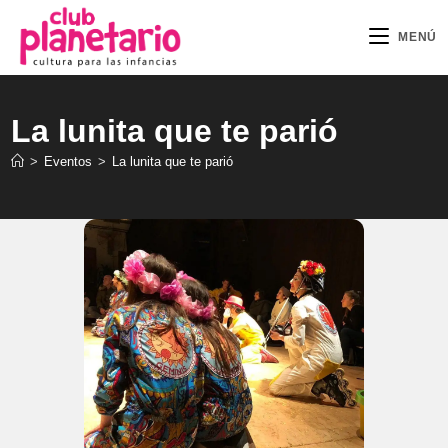
Ir
al
MENÚ
contenido
La lunita que te parió
>
Eventos
>
La lunita que te parió