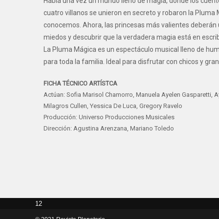
Había una vez un mundo lleno de magia, donde los cuentos
cuatro villanos se unieron en secreto y robaron la Pluma M
conocemos. Ahora, las princesas más valientes deberán u
miedos y descubrir que la verdadera magia está en escribi
La Pluma Mágica es un espectáculo musical lleno de hum
para toda la familia. Ideal para disfrutar con chicos y gr
FICHA TÉCNICO ARTÍSTCA
Actúan: Sofia Marisol Chamorro, Manuela Ayelen Gasparetti, A
Milagros Cullen, Yessica De Luca, Gregory Ravelo
Producción: Universo Producciones Musicales
Dirección: Agustina Arenzana, Mariano Toledo
12