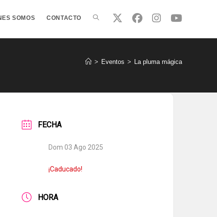
ALTERNAR
NES SOMOS
CONTACTO
BÚSQUEDA
>
Eventos
>
La pluma mágica
DE
FECHA
LA
Dom 03 Ago 2025
WEB
¡Caducado!
HORA