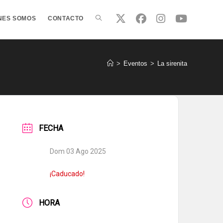
ALTERNAR
NES SOMOS
CONTACTO
BÚSQUEDA
>
Eventos
>
La sirenita
DE
FECHA
LA
Dom 03 Ago 2025
WEB
¡Caducado!
HORA