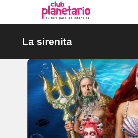
Ir
al
contenido
La sirenita