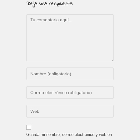
Deja una respuesta
Comentario
Introduce
tu
nombre
Introduce
o
tu
nombre
dirección
Introduce
de
de
la
usuario
correo
URL
para
electrónico
de
comentar
Guarda mi nombre, correo electrónico y web en
para
tu