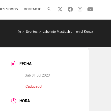
ALTERNAR
NES SOMOS
CONTACTO
BÚSQUEDA
>
Eventos
>
Laberinto Masticable – en el Konex
DE
FECHA
LA
Sáb 01 Jul 2023
WEB
¡Caducado!
HORA