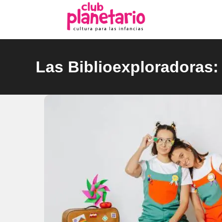
Ir
al
contenido
Las Biblioexploradoras: 