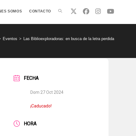
ALTERNAR
NES SOMOS
CONTACTO
BÚSQUEDA
>
Eventos
>
Las Biblioexploradoras: en busca de la letra perdida
DE
FECHA
LA
Dom 27 Oct 2024
WEB
¡Caducado!
HORA