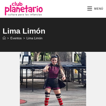
Ir
al
MENÚ
contenido
Lima Limón
>
Eventos
>
Lima Limón