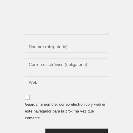
Introduce
tu
nombre
Introduce
o
tu
nombre
dirección
Introduce
de
de
la
usuario
correo
URL
para
electrónico
de
comentar
Guarda mi nombre, correo electrónico y web en
para
tu
este navegador para la próxima vez que
comentar
web
comente.
(opcional)