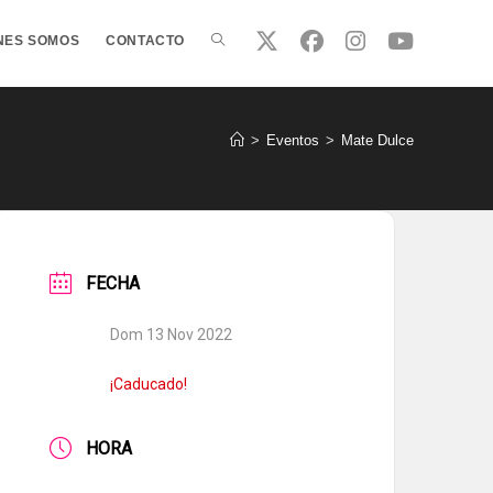
ALTERNAR
NES SOMOS
CONTACTO
BÚSQUEDA
>
Eventos
>
Mate Dulce
DE
FECHA
LA
Dom 13 Nov 2022
WEB
¡Caducado!
HORA