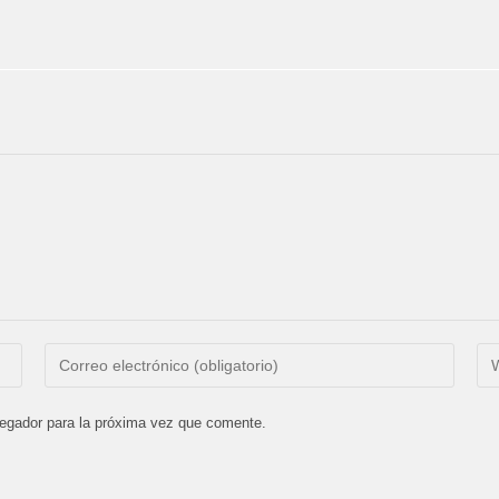
Introduce
Int
tu
la
dirección
UR
vegador para la próxima vez que comente.
de
de
correo
tu
electrónico
we