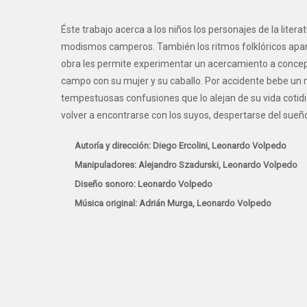
Éste trabajo acerca a los niños los personajes de la lit
modismos camperos. También los ritmos folklóricos apar
obra les permite experimentar un acercamiento a conceptos
campo con su mujer y su caballo. Por accidente bebe un 
tempestuosas confusiones que lo alejan de su vida cotidi
volver a encontrarse con los suyos, despertarse del sueño
Autoría y dirección: Diego Ercolini, Leonardo Volpedo
Manipuladores: Alejandro Szadurski, Leonardo Volpedo
Diseño sonoro: Leonardo Volpedo
Música original: Adrián Murga, Leonardo Volpedo