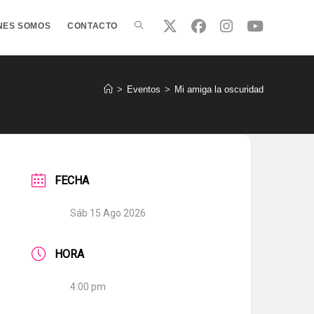
ALTERNAR
NES SOMOS
CONTACTO
BÚSQUEDA
>
Eventos
>
Mi amiga la oscuridad
DE
FECHA
LA
Sáb 15 Ago 2026
WEB
HORA
4:00 pm